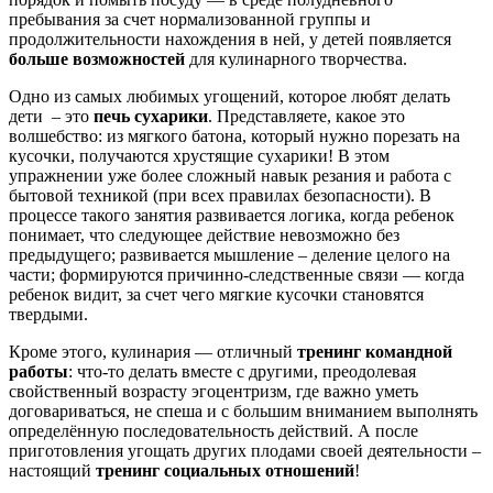
пребывания за счет нормализованной группы и
продолжительности нахождения в ней, у детей появляется
больше возможностей
для кулинарного творчества.
Одно из самых любимых угощений, которое любят делать
дети – это
печь сухарики
. Представляете, какое это
волшебство: из мягкого батона, который нужно порезать на
кусочки, получаются хрустящие сухарики! В этом
упражнении уже более сложный навык резания и работа с
бытовой техникой (при всех правилах безопасности). В
процессе такого занятия развивается логика, когда ребенок
понимает, что следующее действие невозможно без
предыдущего; развивается мышление – деление целого на
части; формируются причинно-следственные связи — когда
ребенок видит, за счет чего мягкие кусочки становятся
твердыми.
Кроме этого, кулинария — отличный
тренинг командной
работы
: что-то делать вместе с другими, преодолевая
свойственный возрасту эгоцентризм, где важно уметь
договариваться, не спеша и с большим вниманием выполнять
определённую последовательность действий. А после
приготовления угощать других плодами своей деятельности –
настоящий
тренинг социальных отношений
!