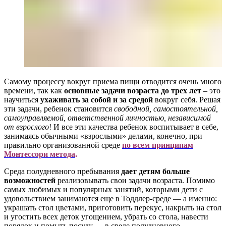
Самому процессу вокруг приема пищи отводится очень много
времени, так как
основные задачи возраста до трех лет
– это
научиться
ухаживать за собой и за средой
вокруг себя. Решая
эти задачи, ребенок становится
свободной, самостоятельной,
самоуправляемой, ответственной личностью, независимой
от взрослого
! И все эти качества ребенок воспитывает в себе,
занимаясь обычными «взрослыми» делами, конечно, при
правильно организованной среде
по всем принципам
Монтессори
метод
а
.
Среда полудневного пребывания
дает детям больше
возможностей
реализовывать свои задачи возраста. Помимо
самых любимых и популярных занятий, которыми дети с
удовольствием занимаются еще в Тоддлер-среде — а именно:
украшать стол цветами, приготовить перекус, накрыть на стол
и угостить всех деток угощением, убрать со стола, навести
порядок и помыть посуду — в среде полудневного