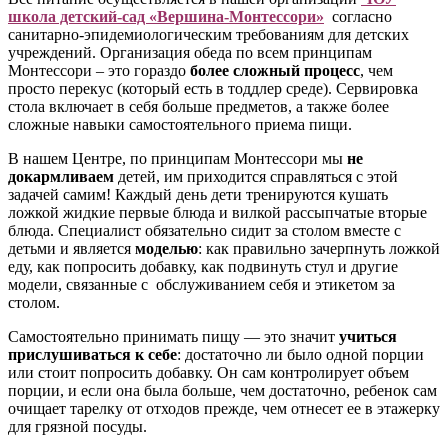
школа детский-сад «Вершина-Монтессори»
согласно
санитарно-эпидемиологическим требованиям для детских
учреждений. Организация обеда по всем принципам
Монтессори – это гораздо
более сложный процесс
, чем
просто перекус (который есть в тоддлер среде). Сервировка
стола включает в себя больше предметов, а также более
сложные навыки самостоятельного приема пищи.
В нашем Центре, по принципам Монтессори мы
не
докармливаем
детей, им приходится справляться с этой
задачей самим! Каждый день дети тренируются кушать
ложкой жидкие первые блюда и вилкой рассыпчатые вторые
блюда. Специалист обязательно сидит за столом вместе с
детьми и является
моделью
: как правильно зачерпнуть ложкой
еду, как попросить добавку, как подвинуть стул и другие
модели, связанные с обслуживанием себя и этикетом за
столом.
Самостоятельно принимать пищу — это значит
учиться
прислушиваться к себе
: достаточно ли было одной порции
или стоит попросить добавку. Он сам контролирует объем
порции, и если она была больше, чем достаточно, ребенок сам
очищает тарелку от отходов прежде, чем отнесет ее в этажерку
для грязной посуды.